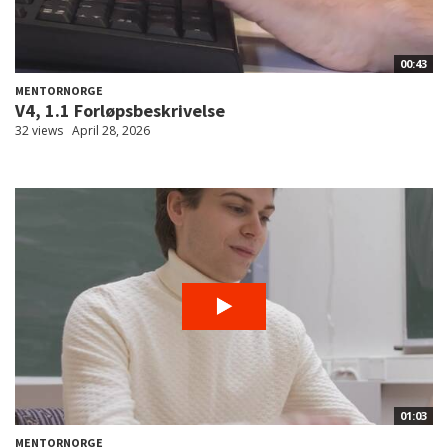
00:43
MENTORNORGE
V4, 1.1 Forløpsbeskrivelse
32 views
April 28, 2026
01:03
MENTORNORGE