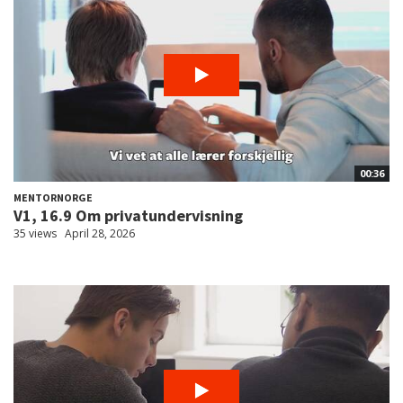
00:36
MENTORNORGE
V1, 16.9 Om privatundervisning
35 views
April 28, 2026