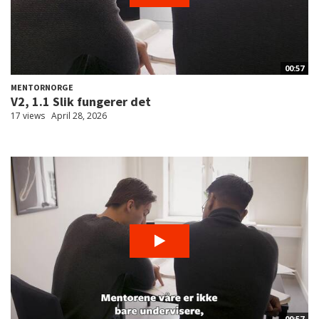
00:57
MENTORNORGE
V2, 1.1 Slik fungerer det
17 views
April 28, 2026
00:57