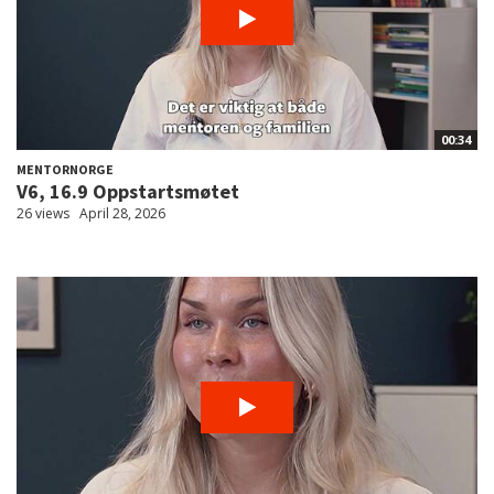
00:34
MENTORNORGE
V6, 16.9 Oppstartsmøtet
26 views
April 28, 2026