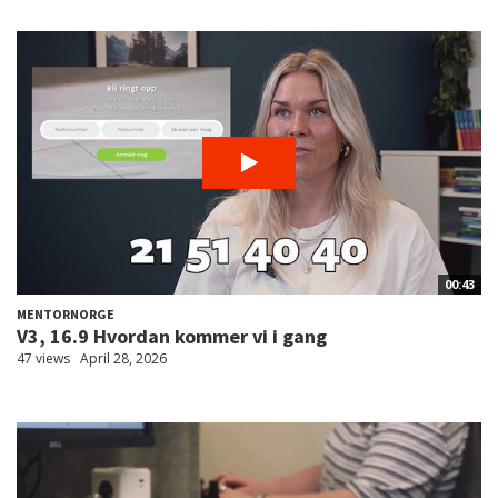
00:43
MENTORNORGE
V3, 16.9 Hvordan kommer vi i gang
47 views
April 28, 2026