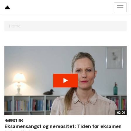
Toggl
navig
Home
02:09
MARKETING
Eksamensangst og nervøsitet: Tiden før eksamen