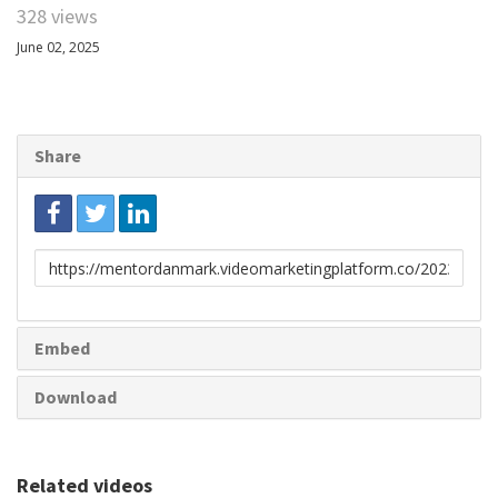
328 views
June 02, 2025
Share
Link
to
share
Embed
Download
Related videos