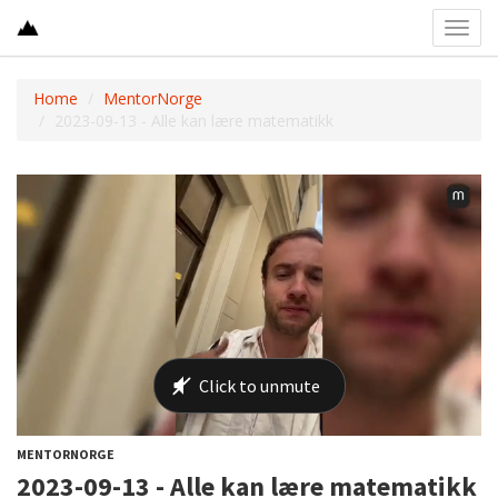
Toggl
navig
Home
MentorNorge
2023-09-13 - Alle kan lære matematikk
MENTORNORGE
2023-09-13 - Alle kan lære matematikk