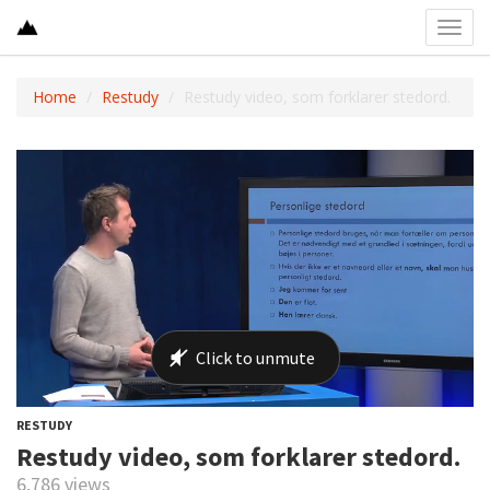
Toggl
navig
Home
Restudy
Restudy video, som forklarer stedord.
RESTUDY
Restudy video, som forklarer stedord.
6,786 views