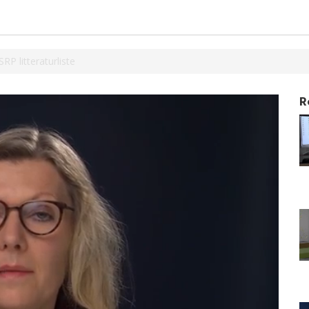
RP litteraturliste
R