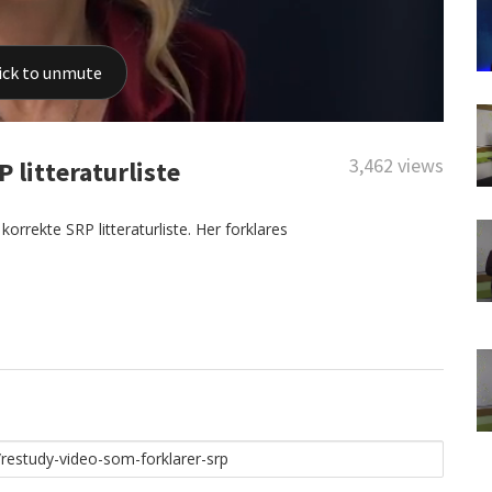
3,462 views
 litteraturliste
rrekte SRP litteraturliste. Her forklares