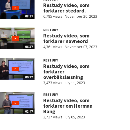
Restudy video, som
forklarer stedord.
6,785 views
November 20, 2023
08:27
RESTUDY
Restudy video, som
forklarer navneord
4,361 views
November 07, 2023
06:37
RESTUDY
Restudy video, som
forklarer
overblikslæsning
00:32
3,473 views
July 11, 2023
RESTUDY
Restudy video, som
forklarer om Herman
Bang
02:47
2,727 views
July 05, 2023