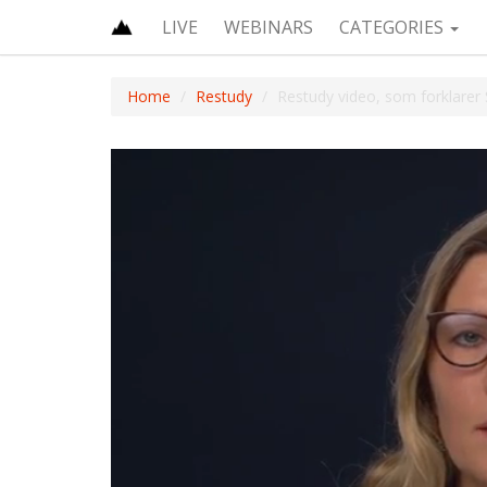
LIVE
WEBINARS
CATEGORIES
Home
Restudy
Restudy video, som forklarer S