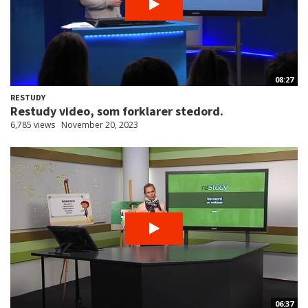
08:27
RESTUDY
Restudy video, som forklarer stedord.
6,785 views
November 20, 2023
06:37