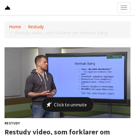
Toggl
navig
Home
Restudy
Restudy video, som forklarer om Herman Bang
RESTUDY
Restudy video, som forklarer om