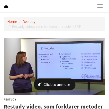
Toggl
navig
Home
Restudy
Restudy video, som forklarer metoder i SRP
RESTUDY
Restudy video, som forklarer metoder