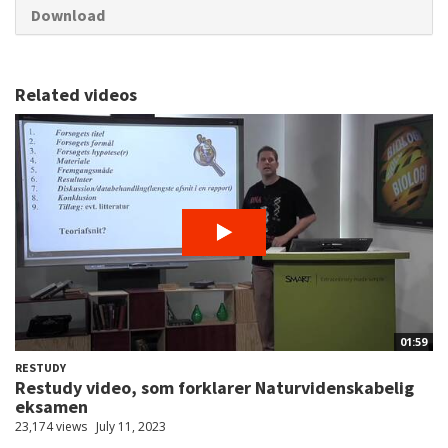
Download
Related videos
01:59
RESTUDY
Restudy video, som forklarer Naturvidenskabelig
eksamen
23,174 views
July 11, 2023