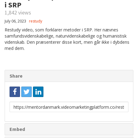
i SRP
1,842 views
July 06, 2023
restudy
Restudy video, som forklarer metoder i SRP. Her nævnes
samfundsvidenskabelige, naturvidenskabelige og humanistisk
videnskab. Den præsenterer disse kort, men går ikke i dybdens
med dem.
Share
Link
to
share
Embed