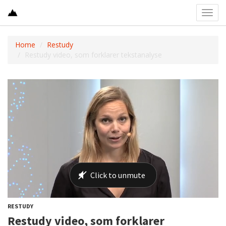
Toggl
navig
Home
Restudy
Restudy video, som forklarer tekstanalyse
RESTUDY
Restudy video, som forklarer