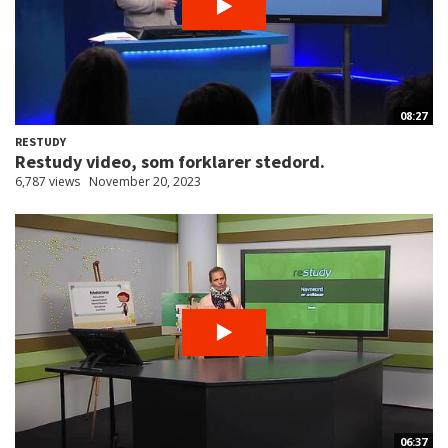
08:27
RESTUDY
Restudy video, som forklarer stedord.
6,787 views
November 20, 2023
06:37