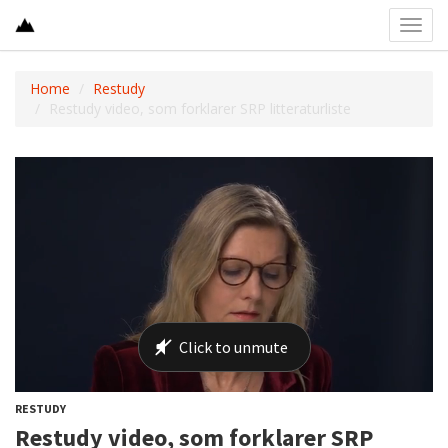
Toggl
navig
Home
Restudy
Restudy video, som forklarer SRP litteraturliste
RESTUDY
Restudy video, som forklarer SRP