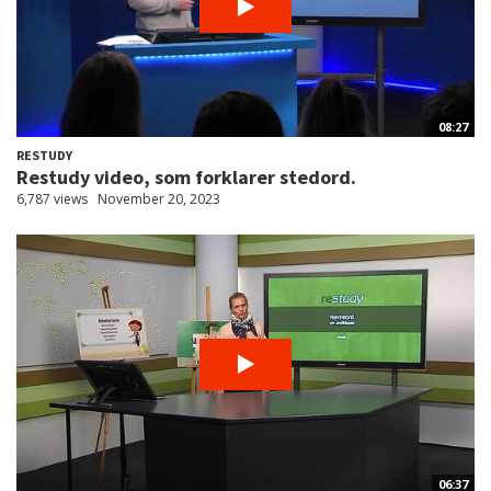
08:27
RESTUDY
Restudy video, som forklarer stedord.
6,787 views
November 20, 2023
06:37