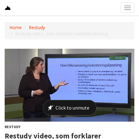
Toggl
navig
Home
Restudy
Restudy video, som forklarer overblikslæsning
RESTUDY
Restudy video, som forklarer