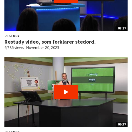
08:27
RESTUDY
Restudy video, som forklarer stedord.
6,786 views
November 20, 2023
06:37
RESTUDY