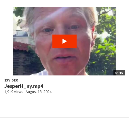
01:15
23 VIDEO
JesperH_ny.mp4
1,919 views
August 13, 2024