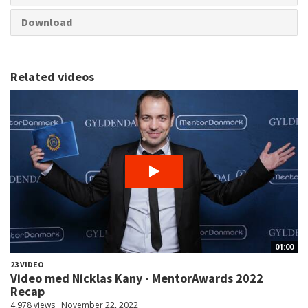
Download
Related videos
01:00
23 VIDEO
Video med Nicklas Kany - MentorAwards 2022
Recap
4,978 views
November 22, 2022