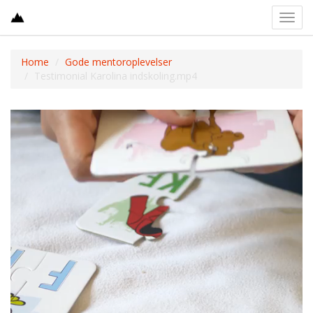
Toggl
navig
Home
Gode mentoroplevelser
Testimonial Karolina indskoling.mp4