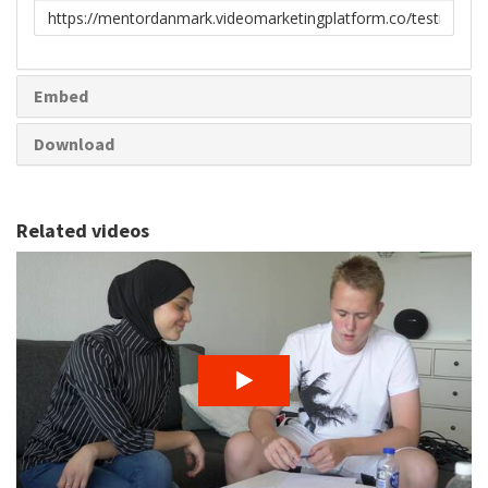
Link
to
share
Embed
Download
Related videos