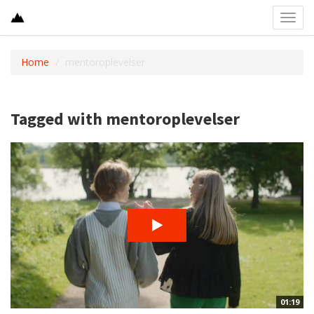
Toggl
navig
Home
mentoroplevelser
Tagged with mentoroplevelser
01:19