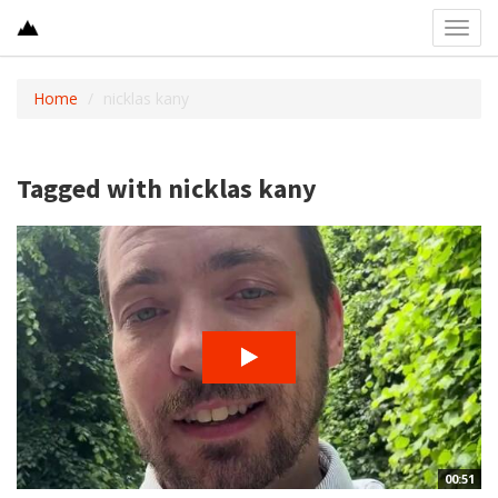
Toggl
navig
Home
nicklas kany
Tagged with nicklas kany
00:51