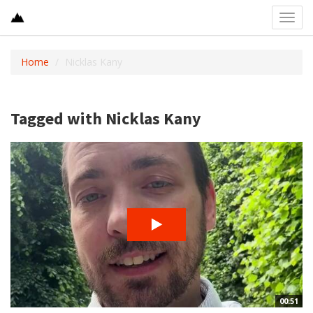
Toggl
navig
Home
Nicklas Kany
Tagged with Nicklas Kany
00:51