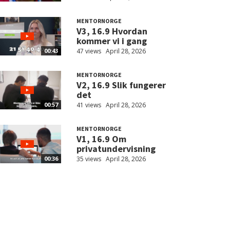
MENTORNORGE
V3, 16.9 Hvordan
kommer vi i gang
47 views
April 28, 2026
00:43
MENTORNORGE
V2, 16.9 Slik fungerer
det
41 views
April 28, 2026
00:57
MENTORNORGE
V1, 16.9 Om
privatundervisning
35 views
April 28, 2026
00:36