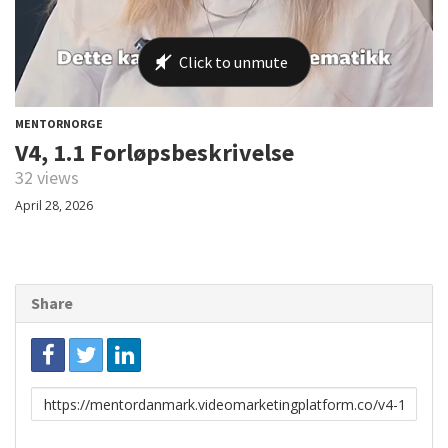
MENTORNORGE
V4, 1.1 Forløpsbeskrivelse
32 views
April 28, 2026
Share
Link
to
share