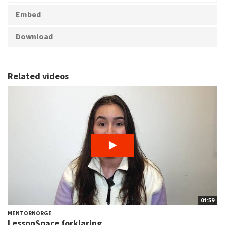
Embed
Download
Related videos
01:59
MENTORNORGE
LessonSpace forklaring