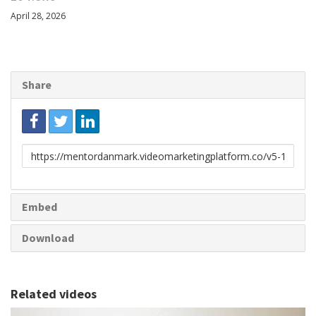
April 28, 2026
Share
Link
to
share
Embed
Download
Related videos