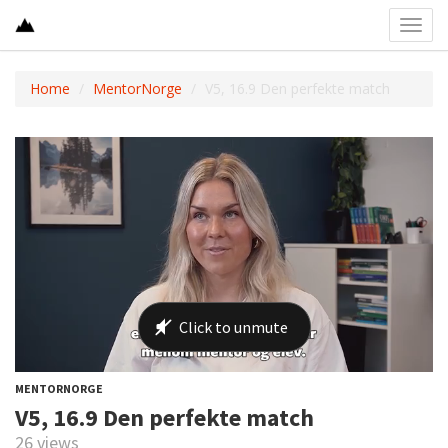
Toggl
navig
Home
MentorNorge
V5, 16.9 Den perfekte match
MENTORNORGE
V5, 16.9 Den perfekte match
26 views