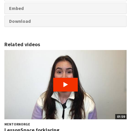
Embed
Download
Related videos
01:59
MENTORNORGE
LessonSpace forklaring