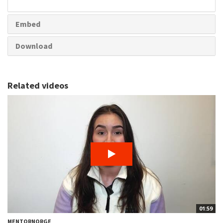
share
Embed
Download
Related videos
01:59
MENTORNORGE