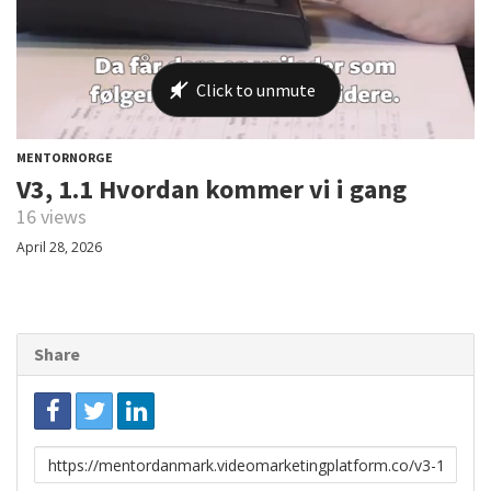
MENTORNORGE
V3, 1.1 Hvordan kommer vi i gang
16 views
April 28, 2026
Share
Link
to