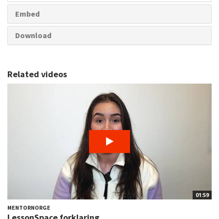
Embed
Download
Related videos
01:59
MENTORNORGE
LessonSpace forklaring