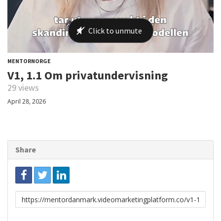
MENTORNORGE
V1, 1.1 Om privatundervisning
29 views
April 28, 2026
Share
Link
to
share