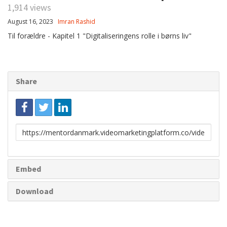
1,914 views
August 16, 2023
Imran Rashid
Til forældre - Kapitel 1 "Digitaliseringens rolle i børns liv"
Share
Link
to
share
Embed
Download