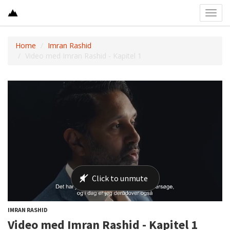
Toggl
navig
Home
Imran Rashid
Video med Imran Rashid - Kapitel 1
IMRAN RASHID
Video med Imran Rashid - Kapitel 1