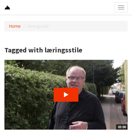
Toggl
navig
Home
læringsstile
Tagged with læringsstile
03:00