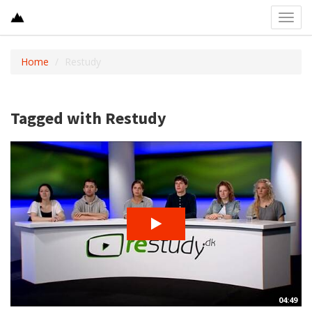
Toggl
navig
Home
Restudy
Tagged with Restudy
04:49